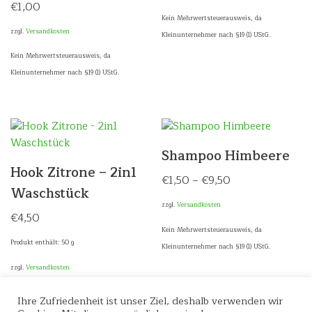
€
1,00
Kein Mehrwertsteuerausweis, da
zzgl.
Versandkosten
Kleinunternehmer nach §19 (1) UStG.
Kein Mehrwertsteuerausweis, da
Kleinunternehmer nach §19 (1) UStG.
Shampoo Himbeere
Hook Zitrone – 2in1
€
1,50
–
€
9,50
Waschstück
zzgl.
Versandkosten
€
4,50
Kein Mehrwertsteuerausweis, da
Produkt enthält: 50
g
Kleinunternehmer nach §19 (1) UStG.
zzgl.
Versandkosten
Kein Mehrwertsteuerausweis, da
Ihre Zufriedenheit ist unser Ziel, deshalb verwenden wir
Kleinunternehmer nach §19 (1) UStG.