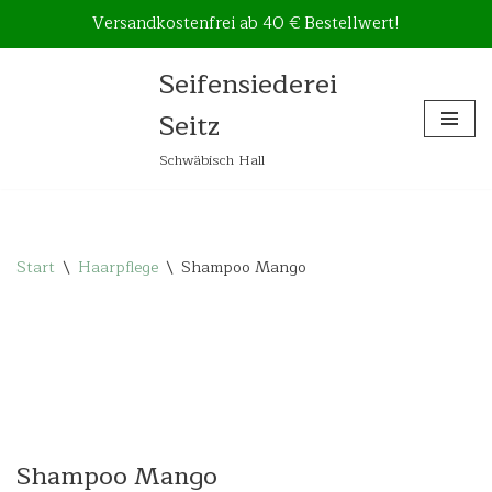
Versandkostenfrei ab 40 € Bestellwert!
Seifensiederei
Zum
Seitz
Inhalt
springen
Schwäbisch Hall
Start
\
Haarpflege
\
Shampoo Mango
Shampoo Mango