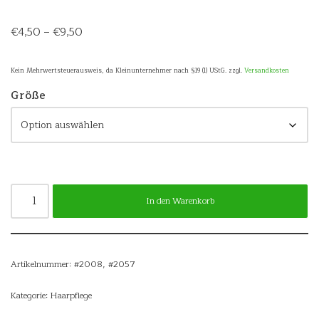
€
4,50
–
€
9,50
Kein Mehrwertsteuerausweis, da Kleinunternehmer nach §19 (1) UStG.
zzgl.
Versandkosten
Größe
In den Warenkorb
Artikelnummer:
#2008, #2057
Kategorie:
Haarpflege