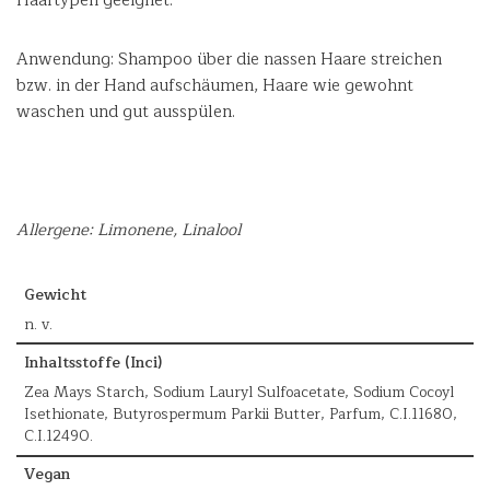
Haartypen geeignet.
Anwendung: Shampoo über die nassen Haare streichen
bzw. in der Hand aufschäumen, Haare wie gewohnt
waschen und gut ausspülen.
Allergene: Limonene, Linalool
Gewicht
n. v.
Inhaltsstoffe (Inci)
Zea Mays Starch, Sodium Lauryl Sulfoacetate, Sodium Cocoyl
Isethionate, Butyrospermum Parkii Butter, Parfum, C.I.11680,
C.I.12490.
Vegan