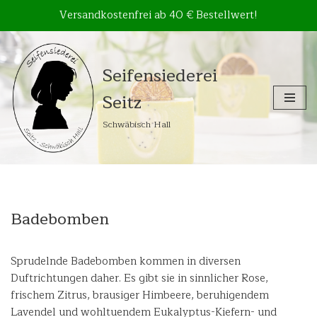
Versandkostenfrei ab 40 € Bestellwert!
Zum
Seifensiederei
Inhalt
Seitz
springen
Schwäbisch Hall
Badebomben
Sprudelnde Badebomben kommen in diversen
Duftrichtungen daher. Es gibt sie in sinnlicher Rose,
frischem Zitrus, brausiger Himbeere, beruhigendem
Lavendel und wohltuendem Eukalyptus-Kiefern- und