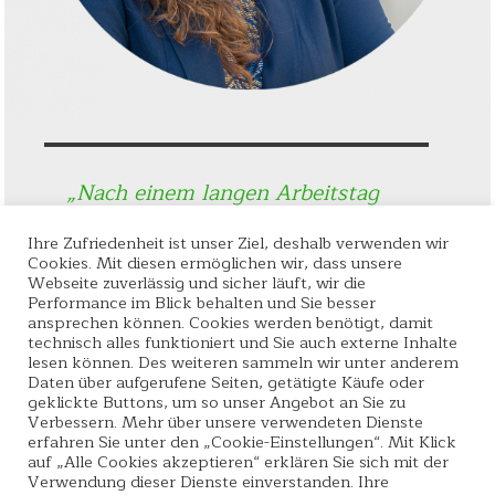
„Nach einem langen Arbeitstag
gönne ich mir ein wenig
Erholung in der Badewanne mit
Ihre Zufriedenheit ist unser Ziel, deshalb verwenden wir
Cookies. Mit diesen ermöglichen wir, dass unsere
den sprudelnden und pflegenden
Webseite zuverlässig und sicher läuft, wir die
Badebomben von der
Performance im Blick behalten und Sie besser
Seifensiederei.“
ansprechen können. Cookies werden benötigt, damit
technisch alles funktioniert und Sie auch externe Inhalte
lesen können. Des weiteren sammeln wir unter anderem
Charlotte S. aus Rudersberg
Daten über aufgerufene Seiten, getätigte Käufe oder
geklickte Buttons, um so unser Angebot an Sie zu
Verbessern. Mehr über unsere verwendeten Dienste
erfahren Sie unter den „Cookie-Einstellungen“. Mit Klick
auf „Alle Cookies akzeptieren“ erklären Sie sich mit der
Verwendung dieser Dienste einverstanden. Ihre