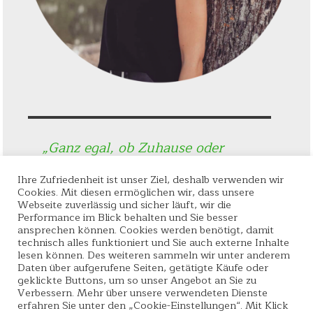
„Ganz egal, ob Zuhause oder
unterwegs – die Seifen sind bei
mir immer parat und pflegen
Ihre Zufriedenheit ist unser Ziel, deshalb verwenden wir
Cookies. Mit diesen ermöglichen wir, dass unsere
meinen ganzen Körper beim
Webseite zuverlässig und sicher läuft, wir die
Duschen. Ich bin ein riesiger Fan
Performance im Blick behalten und Sie besser
von der Seifensiederei!“
ansprechen können. Cookies werden benötigt, damit
technisch alles funktioniert und Sie auch externe Inhalte
lesen können. Des weiteren sammeln wir unter anderem
Shari G. aus Würzburg
Daten über aufgerufene Seiten, getätigte Käufe oder
geklickte Buttons, um so unser Angebot an Sie zu
Verbessern. Mehr über unsere verwendeten Dienste
erfahren Sie unter den „Cookie-Einstellungen“. Mit Klick