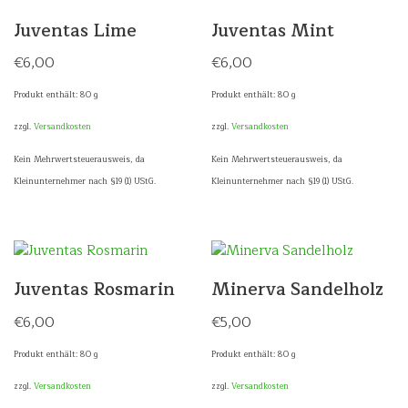
Juventas Lime
Juventas Mint
€
6,00
€
6,00
Produkt enthält: 80
g
Produkt enthält: 80
g
zzgl.
Versandkosten
zzgl.
Versandkosten
Kein Mehrwertsteuerausweis, da
Kein Mehrwertsteuerausweis, da
Kleinunternehmer nach §19 (1) UStG.
Kleinunternehmer nach §19 (1) UStG.
Juventas Rosmarin
Minerva Sandelholz
€
6,00
€
5,00
Produkt enthält: 80
g
Produkt enthält: 80
g
zzgl.
Versandkosten
zzgl.
Versandkosten