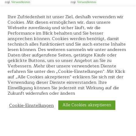
zzgl.
Versandkosten
zzgl.
Versandkosten
Kein Mehrwertsteuerausweis, da
Kein Mehrwertsteuerausweis, da
Ihre Zufriedenheit ist unser Ziel, deshalb verwenden wir
Kleinunternehmer nach §19 (1) UStG.
Kleinunternehmer nach §19 (1) UStG.
Cookies. Mit diesen ermöglichen wir, dass unsere
Webseite zuverlässig und sicher läuft, wir die
Performance im Blick behalten und Sie besser
ansprechen können. Cookies werden benötigt, damit
technisch alles funktioniert und Sie auch externe Inhalte
lesen können. Des weiteren sammeln wir unter anderem
Daten über aufgerufene Seiten, getätigte Käufe oder
geklickte Buttons, um so unser Angebot an Sie zu
Verbessern. Mehr über unsere verwendeten Dienste
erfahren Sie unter den „Cookie-Einstellungen“. Mit Klick
auf „Alle Cookies akzeptieren“ erklären Sie sich mit der
Verwendung dieser Dienste einverstanden. Ihre
Einwilligung können Sie jederzeit mit Wirkung auf die
Zukunft widerrufen oder ändern
Unsere Produkte
Warenkorb
Anfahrt
Kontakt
Alle Cookies akzeptieren
Cookie-Einstellungen
Versandarten
Zahlungsarten
Widerruf
Datenschutzerklärung
AGB
Impressum
Seifensiederei Seitz Schwäbisch Hall