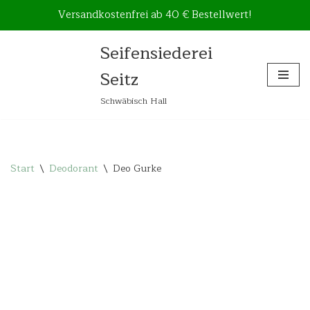
Versandkostenfrei ab 40 € Bestellwert!
Seifensiederei
Zum
Seitz
Inhalt
springen
Schwäbisch Hall
Start
\
Deodorant
\
Deo Gurke