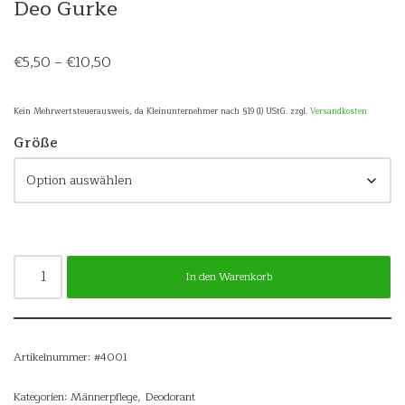
Deo Gurke
€
5,50
–
€
10,50
Kein Mehrwertsteuerausweis, da Kleinunternehmer nach §19 (1) UStG.
zzgl.
Versandkosten
Größe
In den Warenkorb
Artikelnummer:
#4001
Kategorien:
Männerpflege
,
Deodorant